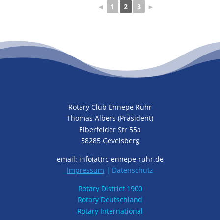
◄
1
2
3
►
Rotary Club Ennepe Ruhr
Thomas Albers (Präsident)
Elberfelder Str 55a
58285 Gevelsberg
email: info(at)rc-ennepe-ruhr.de
Impressum
|
Datenschutz
Rotary District 1900
Rotary Deutschland
Rotary International